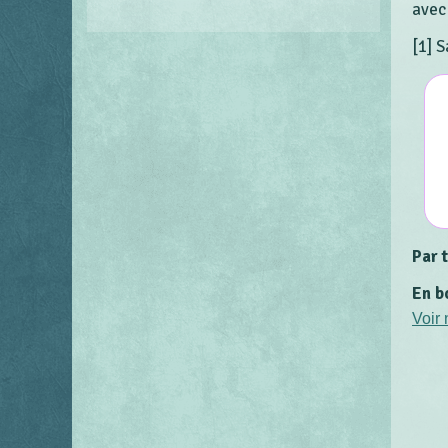
avec 
[1]
S
Par 
En b
Voir 