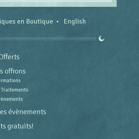
tiques en Boutique
English
Offerts
s offrons
ormations
 Traitements
évènements
des évènements
s gratuits!