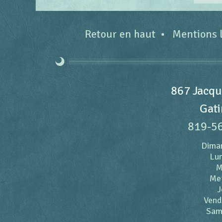
Retour en haut
Mentions 
867 Jacqu
Gati
819-5
Dima
Lun
M
Me
J
Vend
Sam