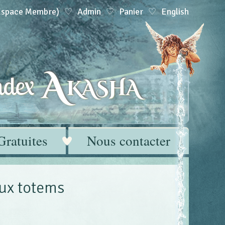
(Espace Membre)
Admin
Panier
English
A
dex
KASHA
Gratuites
Nous contacter
ux totems