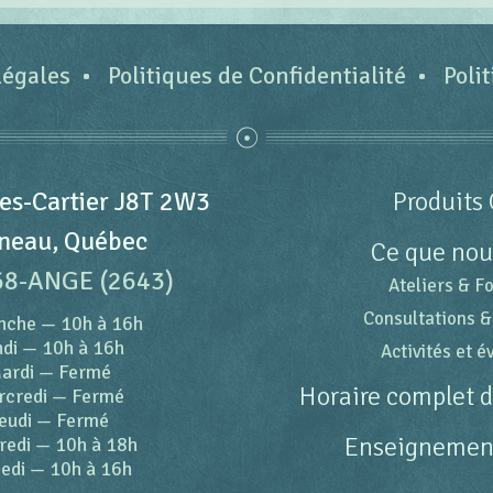
légales
Politiques de Confidentialité
Poli
es-Cartier J8T 2W3
Produits 
neau, Québec
Ce que nou
68-ANGE (2643)
Ateliers & F
Consultations &
nche
—
10h à 16h
di
—
10h à 16h
Activités et 
ardi
—
Fermé
Horaire complet 
rcredi
—
Fermé
eudi
—
Fermé
Enseignement
redi
—
10h à 18h
edi
—
10h à 16h