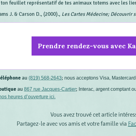
ton feuillet représentatif de tes animaux totems avec les lie
ams J. & Carson D., (2000).,
Les Cartes Médecine; Découvrir 
Prendre rendez-vous avec Ka
téléphone
au
;
(819) 568-2643
nous acceptons Visa, Mastercard
outique
au
;
867 rue Jacques-Cartier
Interac, argent comptant ou
nos heures d’ouverture ici.
Vous avez trouvé cet article intéres
Partagez-le avec vos amis et votre famille via
Fa