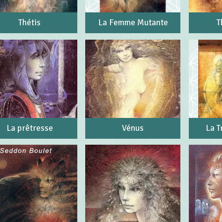
Thétis
La Femme Mutante
T
La prêtresse
Vénus
La T