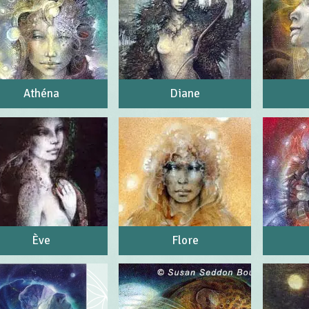
Athéna
Diane
Ève
Flore