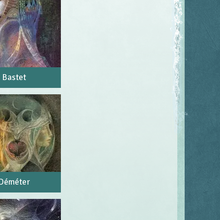
Bastet
Déméter