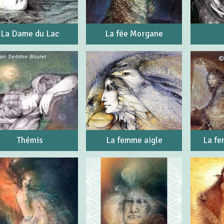
La Dame du Lac
La fée Morgane
Thémis
La femme aigle
La fe