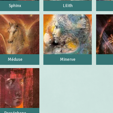
Sphinx
Lilith
Méduse
Minerve