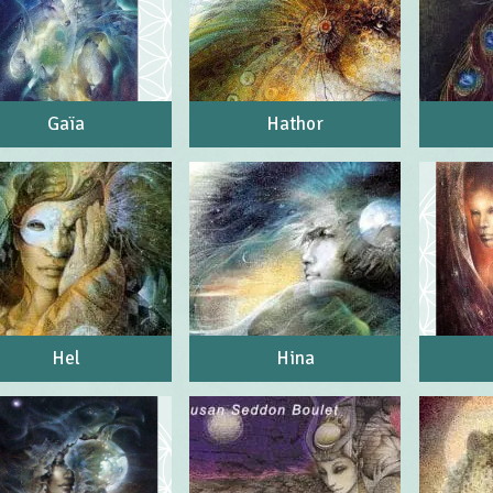
Gaïa
Hathor
Hel
Hina