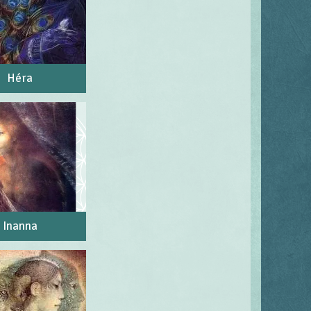
Héra
Inanna