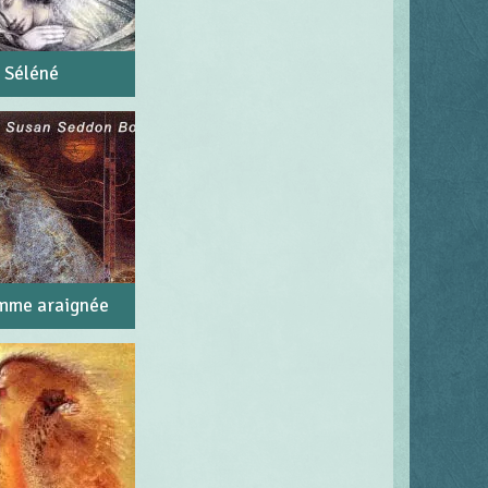
Séléné
mme araignée