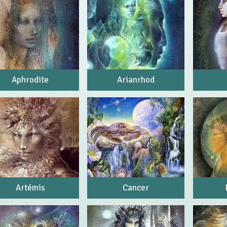
Aphrodite
Arianrhod
Artémis
Cancer