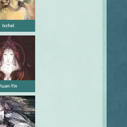
Ixchel
Kuan-Yin