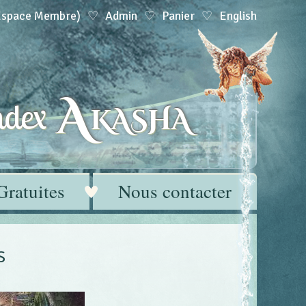
(Espace Membre)
Admin
Panier
English
A
dex
KASHA
Gratuites
Nous contacter
s