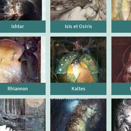
Ishtar
Isis et Osiris
Rhiannon
Kaltes