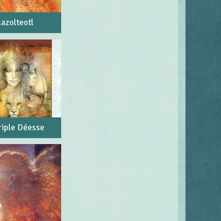
lazolteotl
riple Déesse