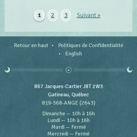
1
2
3
Suivant »
Retour en haut
Politiques de Confidentialité
English
867 Jacques-Cartier J8T 2W3
Gatineau, Québec
819-568-ANGE (2643)
Dimanche
—
10h à 16h
Lundi
—
10h à 16h
Mardi
—
Fermé
Mercredi
—
Fermé