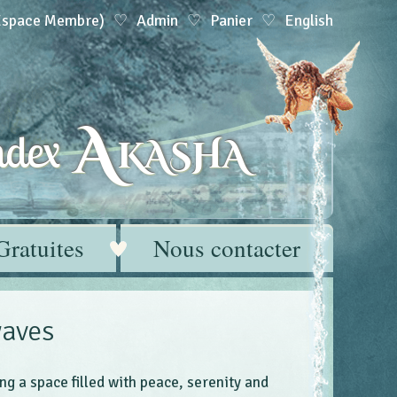
(Espace Membre)
Admin
Panier
English
A
dex
KASHA
Gratuites
Nous contacter
waves
ng a space filled with peace, serenity and