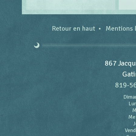
Retour en haut
Mentions 
867 Jacqu
Gati
819-5
Dima
Lun
M
Me
J
Vend