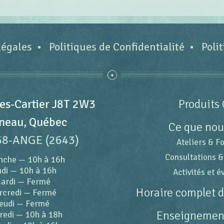
légales
Politiques de Confidentialité
Poli
es-Cartier J8T 2W3
Produits 
neau, Québec
Ce que nou
68-ANGE (2643)
Ateliers & F
Consultations &
nche
—
10h à 16h
di
—
10h à 16h
Activités et 
ardi
—
Fermé
Horaire complet 
rcredi
—
Fermé
eudi
—
Fermé
Enseignement
redi
—
10h à 18h