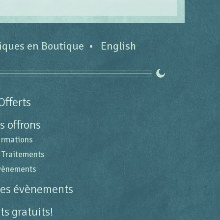
tiques en Boutique
English
Offerts
s offrons
ormations
 Traitements
évènements
des évènements
s gratuits!