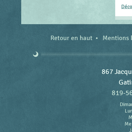
Déco
Retour en haut
Mentions 
867 Jacqu
Gati
819-5
Dima
Lun
M
Me
J