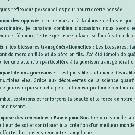
ques réflexions personnelles pour nourrir cette pensée :
union des opposés :
En repensant à la danse de la vie que
aordinaire, je constate combien d’occasions nous avons e
lin et féminin. Cette expérience a favorisé l’unification de c
rir les blessures transgénérationnelles :
Les blessures, ta
ent de mère en fille et de père en fils. J’ai été témoin de gu
orter une attention particulière à la guérison transgénération
mpact de nos guérisons :
Il est possible – et même désirabl
multiples vies. Grâce aux découvertes de la science quant
ue guérison personnelle peut influencer profondément notre 
mble, explorons et renforçons la beauté et la force de notre
panouissant.
ropose des rencontres : Pause pour Soi.
Prendre soin de soi
eilleur de soi et contribuer à la création d’un meilleur mond
 offertes lors de ces rencontres angélique!