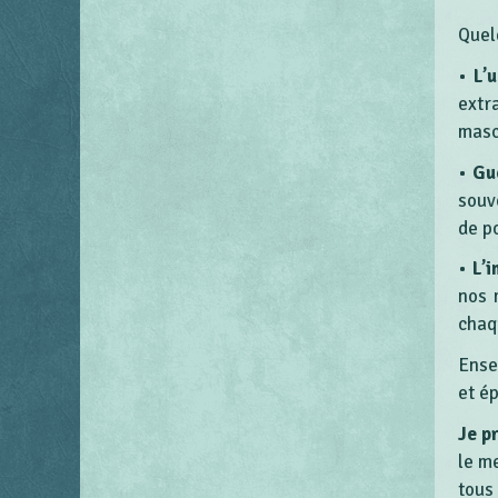
Quel
•
L’
extr
mascu
•
Gué
souv
de p
•
L’i
nos 
chaq
Ense
et é
Je p
le m
tous