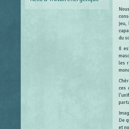
Nous
cons
jeu,
capa
du s
Il e
masc
les 
mond
Chèr
ces 
l’un
part
Imag
De q
et no