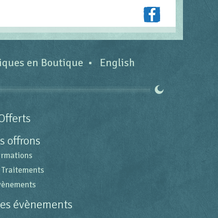
tiques en Boutique
English
Offerts
s offrons
ormations
 Traitements
évènements
des évènements