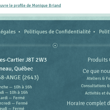
uvre le profile de Monique Briand
légales
Politiques de Confidentialité
Poli
es-Cartier J8T 2W3
Produits 
neau, Québec
Ce que nou
68-ANGE (2643)
Ateliers & F
Consultations &
nche
—
10h à 16h
di
—
10h à 16h
Activités et 
ardi
—
Fermé
Horaire complet 
rcredi
—
Fermé
eudi
—
Fermé