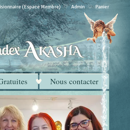
isionnaire (Espace Membre)
Admin
Panier
A
dex
KASHA
Gratuites
Nous contacter