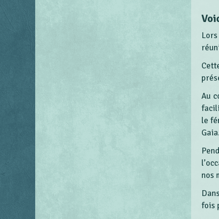
Voi
Lors
réun
Cett
prés
Au c
faci
le f
Gaia
Pend
l’oc
nos m
Dans
fois 