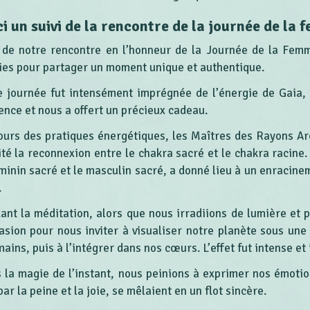
ci un suivi de la rencontre de la journée de la 
 de notre rencontre en l’honneur de la Journée de la Fem
ies pour partager un moment unique et authentique.
e journée fut intensément imprégnée de l’énergie de Gaia, l
ence et nous a offert un précieux cadeau.
ours des pratiques énergétiques, les Maîtres des Rayons Ar
lité la reconnexion entre le chakra sacré et le chakra racine
éminin sacré et le masculin sacré, a donné lieu à un enracin
.
ant la méditation, alors que nous irradiions de lumière et pr
casion pour nous inviter à visualiser notre planète sous une
ains, puis à l’intégrer dans nos cœurs. L’effet fut intense et 
 la magie de l’instant, nous peinions à exprimer nos émotio
par la peine et la joie, se mêlaient en un flot sincère.