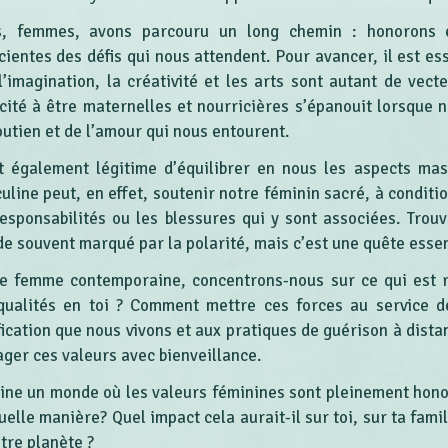
, femmes, avons parcouru un long chemin : honorons e
cientes des défis qui nous attendent. Pour avancer, il est ess
 l’imagination, la créativité et les arts sont autant de ve
cité à être maternelles et nourricières s’épanouit lorsque n
outien et de l’amour qui nous entourent.
st également légitime d’équilibrer en nous les aspects mas
uline peut, en effet, soutenir notre féminin sacré, à conditi
responsabilités ou les blessures qui y sont associées. Trouv
e souvent marqué par la polarité, mais c’est une quête essen
e femme contemporaine, concentrons-nous sur ce qui est r
qualités en toi ? Comment mettre ces forces au service 
ification que nous vivons et aux pratiques de guérison à dista
ager ces valeurs avec bienveillance.
ine un monde où les valeurs féminines sont pleinement hono
uelle manière? Quel impact cela aurait-il sur toi, sur ta fam
tre planète ?