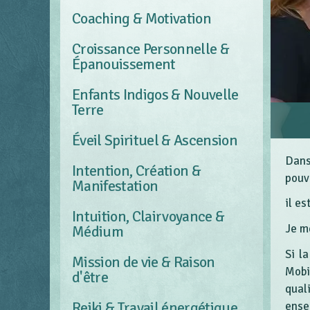
Coaching & Motivation
Croissance Personnelle &
Épanouissement
Enfants Indigos & Nouvelle
Terre
Éveil Spirituel & Ascension
Dans
Intention, Création &
pouv
Manifestation
il e
Intuition, Clairvoyance &
Je m
Médium
Si l
Mission de vie & Raison
Mobi
d'être
qual
Reiki & Travail énergétique
ense