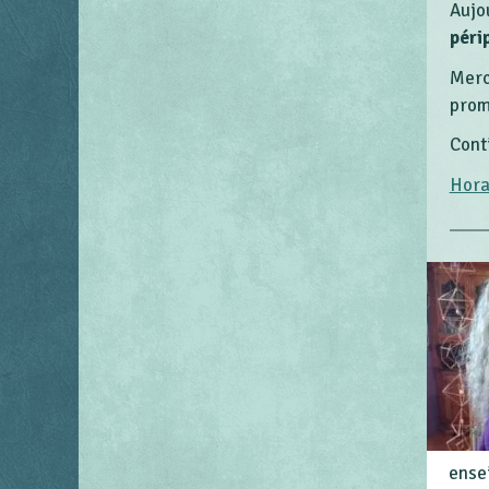
Aujo
péri
Merc
prom
Cont
Hora
ense