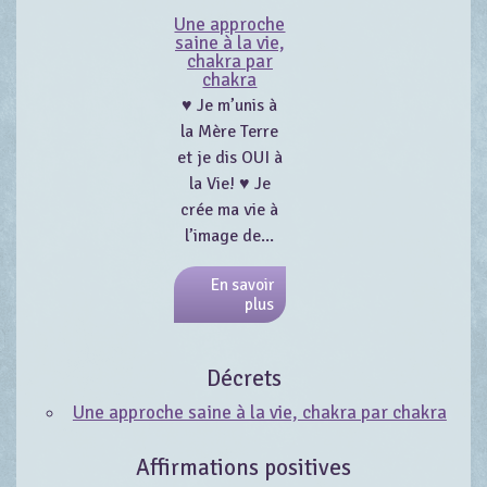
Une approche
saine à la vie,
chakra par
chakra
♥ Je m’unis à
la Mère Terre
et je dis OUI à
la Vie! ♥ Je
crée ma vie à
l’image de...
En savoir
plus
Décrets
Une approche saine à la vie, chakra par chakra
Affirmations positives