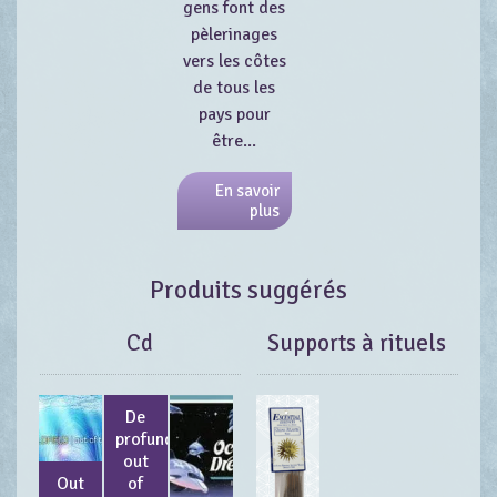
gens font des
pèlerinages
vers les côtes
de tous les
pays pour
être...
En savoir
plus
Produits suggérés
Cd
Supports à rituels
De
profundis/
out
Out
of