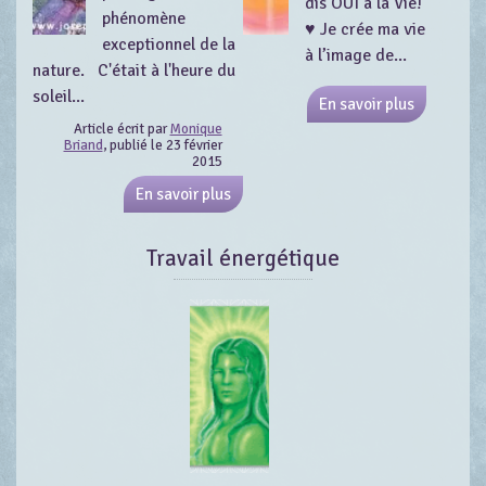
dis OUI à la Vie!
phénomène
♥ Je crée ma vie
exceptionnel de la
à l’image de...
nature. C'était à l'heure du
soleil...
En savoir plus
Article écrit par
Monique
Briand
, publié le 23 février
2015
En savoir plus
Travail énergétique