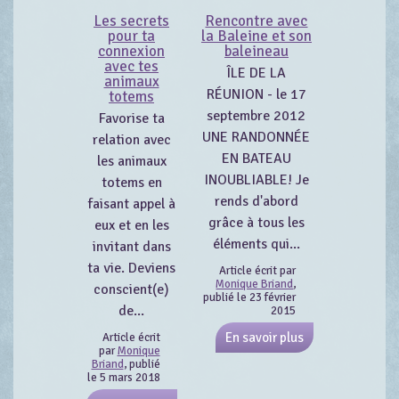
Les secrets
Rencontre avec
pour ta
la Baleine et son
connexion
baleineau
avec tes
ÎLE DE LA
animaux
RÉUNION - le 17
totems
septembre 2012
Favorise ta
UNE RANDONNÉE
relation avec
EN BATEAU
les animaux
INOUBLIABLE! Je
totems en
rends d'abord
faisant appel à
grâce à tous les
eux et en les
éléments qui...
invitant dans
ta vie. Deviens
Article écrit par
Monique Briand
,
conscient(e)
publié le 23 février
de...
2015
En savoir plus
Article écrit
par
Monique
Briand
, publié
le 5 mars 2018