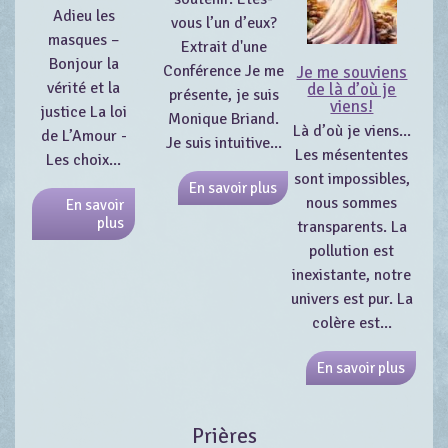
Adieu les
vous l’un d’eux?
masques –
Extrait d'une
Bonjour la
Conférence Je me
Je me souviens
vérité et la
de là d’où je
présente, je suis
viens!
justice La loi
Monique Briand.
Là d’où je viens...
de L’Amour -
Je suis intuitive...
Les mésententes
Les choix...
sont impossibles,
En savoir plus
nous sommes
En savoir
plus
transparents. La
pollution est
inexistante, notre
univers est pur. La
colère est...
En savoir plus
Prières