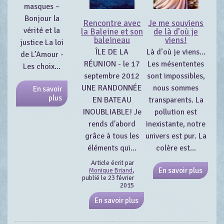
masques –
Bonjour la
Rencontre avec
Je me souviens
vérité et la
la Baleine et son
de là d’où je
baleineau
viens!
justice La loi
ÎLE DE LA
Là d’où je viens...
de L’Amour -
RÉUNION - le 17
Les mésententes
Les choix...
septembre 2012
sont impossibles,
UNE RANDONNÉE
nous sommes
En savoir
plus
EN BATEAU
transparents. La
INOUBLIABLE! Je
pollution est
rends d'abord
inexistante, notre
grâce à tous les
univers est pur. La
éléments qui...
colère est...
Article écrit par
En savoir plus
Monique Briand
,
publié le 23 février
2015
En savoir plus