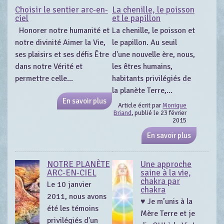
Choisir le sentier arc-en-
La chenille, le poisson
ciel
et le papillon
Honorer notre humanité et
La chenille, le poisson et
notre divinité Aimer la Vie,
le papillon. Au seuil
ses plaisirs et ses défis Être
d'une nouvelle ère, nous,
dans notre Vérité et
les êtres humains,
permettre celle...
habitants privilégiés de
la planète Terre,...
En savoir plus
Article écrit par
Monique
Briand
, publié le 23 février
2015
En savoir plus
NOTRE PLANÈTE
Une approche
ARC-EN-CIEL
saine à la vie,
chakra par
Le 10 janvier
chakra
2011, nous avons
♥ Je m’unis à la
été les témoins
Mère Terre et je
privilégiés d'un