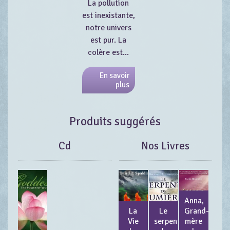
La pollution
est inexistante,
notre univers
est pur. La
colère est...
En savoir
plus
Produits suggérés
Cd
Nos Livres
Anna,
La
Le
Grand-
Vie
serpent
mère