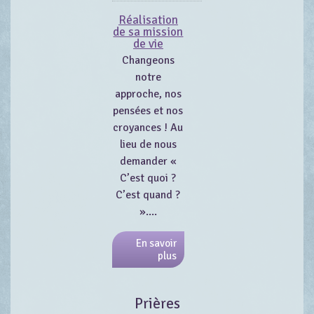
Réalisation
de sa mission
de vie
Changeons
notre
approche, nos
pensées et nos
croyances ! Au
lieu de nous
demander «
C’est quoi ?
C’est quand ?
»....
En savoir
plus
Prières