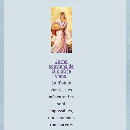
Je me
souviens de
là d’où je
viens!
Là d’où je
viens... Les
mésententes
sont
impossibles,
nous sommes
transparents.