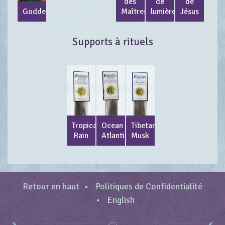
des
de
de
Goddess
Maîtres
lumière
Jésus
Supports à rituels
Tropical
Ocean
Tibetan
Rain
Atlantis
Musk
Retour en haut
Politiques de Confidentialité
English