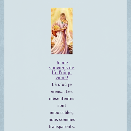
Je me
souviens de
là d’où je
viens!
Là d’où je
viens... Les
mésententes
sont
impossibles,
nous sommes
transparents.