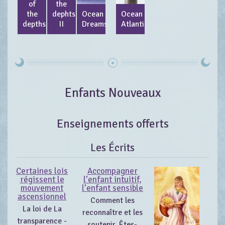
of
the
the
dephts
Ocean
Ocean
depths
II
Dreams
Atlantis
Enfants Nouveaux
Enseignements offerts
Les Écrits
Certaines lois
Accompagner
régissent le
l’enfant intuitif,
mouvement
l’enfant sensible
ascensionnel
Comment les
La loi de La
reconnaître et les
transparence -
soutenir. Êtes-