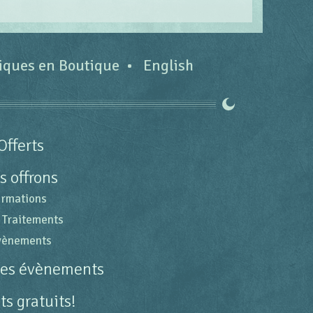
tiques en Boutique
English
Offerts
s offrons
ormations
 Traitements
évènements
des évènements
s gratuits!