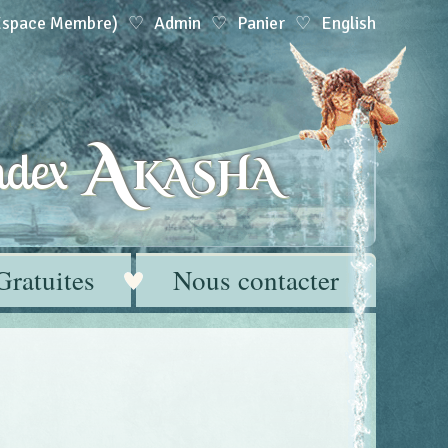
(Espace Membre)
Admin
Panier
English
A
dex
KASHA
Gratuites
Nous contacter