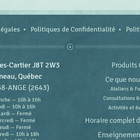
légales
Politiques de Confidentialité
Poli
es-Cartier J8T 2W3
Produits 
neau, Québec
Ce que nou
68-ANGE (2643)
Ateliers & F
Consultations &
nche
—
10h à 16h
di
—
10h à 16h
Activités et 
ardi
—
Fermé
Horaire complet 
rcredi
—
Fermé
eudi
—
Fermé
Enseignement
redi
—
10h à 18h