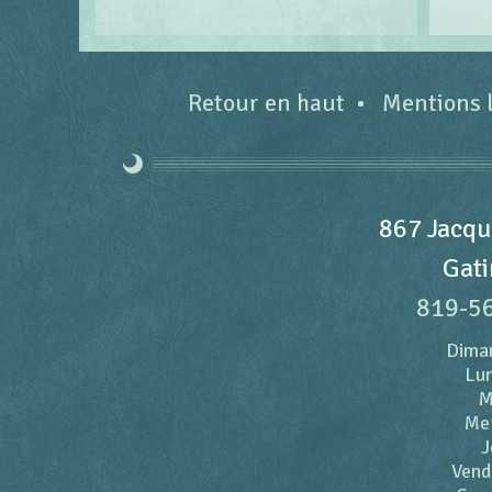
Retour en haut
Mentions 
867 Jacqu
Gati
819-5
Dima
Lun
M
Me
J
Vend