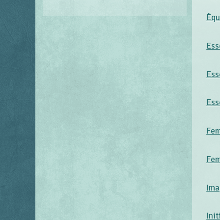
Équ
Ess
Ess
Ess
Fem
Fem
Ima
Ini