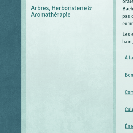
oral
Arbres, Herboristerie &
Bach
Aromathérapie
pas 
comm
Les 
bain
À l
Bon
Com
Cul
Éne