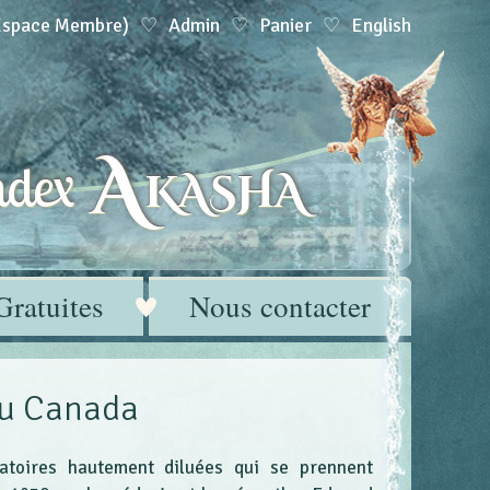
(Espace Membre)
Admin
Panier
English
A
dex
KASHA
Gratuites
Nous contacter
du Canada
atoires hautement diluées qui se prennent