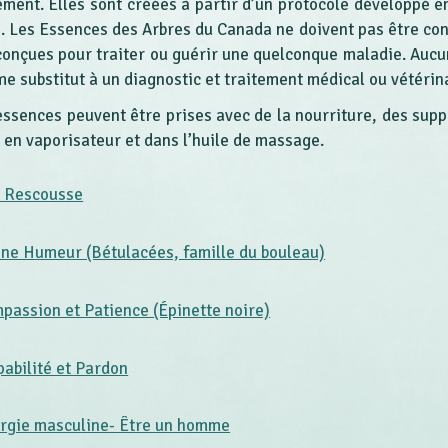
ement. Elles sont créées à partir d’un protocole développé
. Les Essences des Arbres du Canada ne doivent pas être co
conçues pour traiter ou guérir une quelconque maladie. Aucu
e substitut à un diagnostic et traitement médical ou vétérin
essences peuvent être prises avec de la nourriture, des sup
, en vaporisateur et dans l’huile de massage.
a Rescousse
ne Humeur (Bétulacées, famille du bouleau)
passion et Patience (Épinette noire)
pabilité et Pardon
rgie masculine- Être un homme