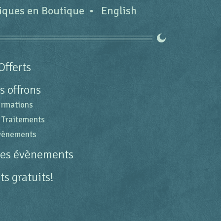
tiques en Boutique
English
Offerts
s offrons
ormations
 Traitements
évènements
des évènements
s gratuits!