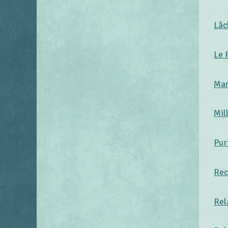
Lâc
Le 
Man
Mil
Pur
Rec
Rel