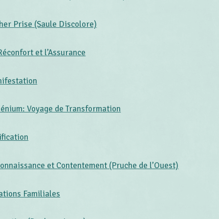
her Prise (Saule Discolore)
Réconfort et l’Assurance
ifestation
lénium: Voyage de Transformation
ification
onnaissance et Contentement (Pruche de l’Ouest)
ations Familiales