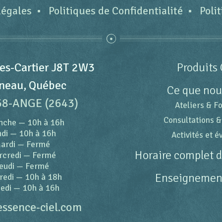
légales
Politiques de Confidentialité
Poli
es-Cartier J8T 2W3
Produits 
neau, Québec
Ce que nou
68-ANGE (2643)
Ateliers & F
Consultations &
nche
—
10h à 16h
di
—
10h à 16h
Activités et 
ardi
—
Fermé
Horaire complet 
rcredi
—
Fermé
eudi
—
Fermé
Enseignement
redi
—
10h à 18h
edi
—
10h à 16h
essence-ciel.com