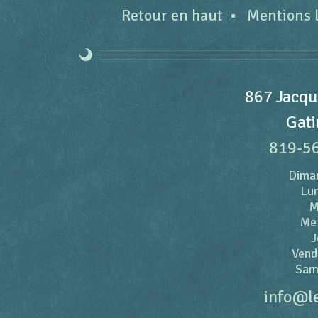
Retour en haut
Mentions 
867 Jacqu
Gati
819-5
Dima
Lun
M
Me
J
Vend
Sam
info@l