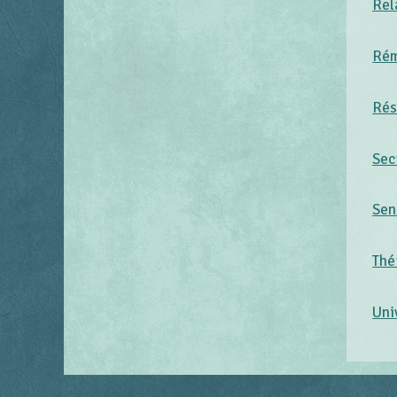
Rel
Rém
Rés
Sec
Sens
Thé
Uni