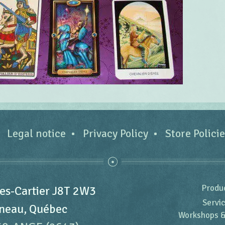
Legal notice
Privacy Policy
Store Polici
Produ
es-Cartier J8T 2W3
Servi
neau, Québec
Workshops &