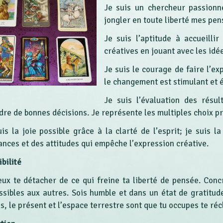
Je suis un chercheur passionné
jongler en toute liberté mes pen
Je suis l’aptitude à accueilli
créatives en jouant avec les idé
Je suis le courage de faire l’ex
le changement est stimulant et 
Je suis l’évaluation des résul
dre de bonnes décisions. Je représente les multiples choix pr
uis la joie possible grâce à la clarté de l’esprit; je suis 
ances et des attitudes qui empêche l’expression créative.
bilité
eux te détacher de ce qui freine ta liberté de pensée. Concr
ssibles aux autres. Sois humble et dans un état de gratitu
s, le présent et l’espace terrestre sont que tu occupes te ré