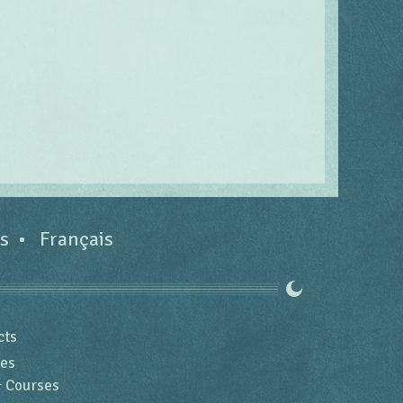
es
Français
cts
ces
 Courses