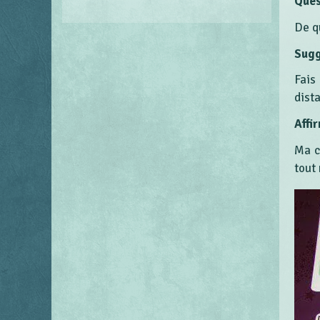
Ques
De q
Sugg
Fais
dista
Affi
Ma c
tout