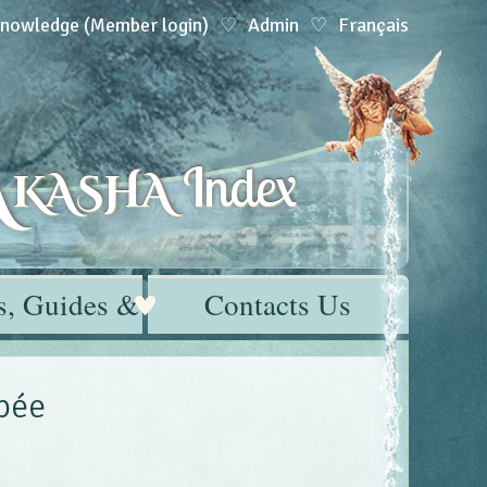
Knowledge (Member login)
Admin
Français
A
Index
KASHA
s, Guides & Tips
Contacts Us
pée