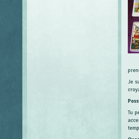
pren
Je s
croy
Possi
Tu p
acce
temp