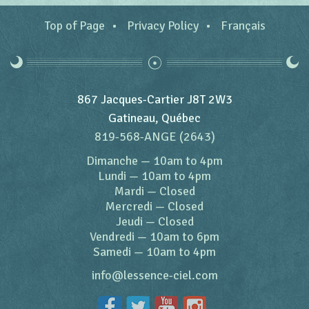
Top of Page
Privacy Policy
Français
867 Jacques-Cartier J8T 2W3
Gatineau, Québec
819-568-ANGE (2643)
Dimanche
—
10am to 4pm
Lundi
—
10am to 4pm
Mardi
—
Closed
Mercredi
—
Closed
Jeudi
—
Closed
Vendredi
—
10am to 6pm
Samedi
—
10am to 4pm
info@lessence-ciel.com