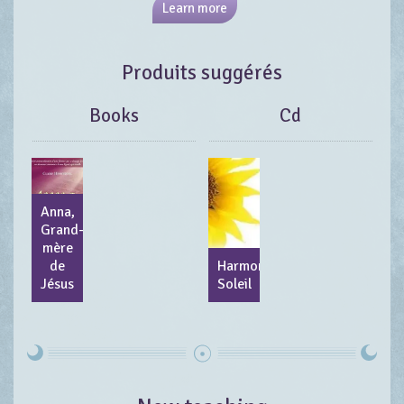
Learn more
Produits suggérés
Books
Cd
Anna,
Grand-
mère
de
Harmoni
Jésus
Soleil