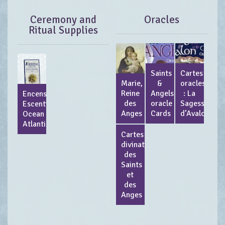
Ceremony and
Oracles
Ritual Supplies
Saints
Cartes
Marie,
&
oracles
Reine
Angels
: La
Encens
des
oracle
Sagesse
Escential
Anges
Cards
d’Avalon
Ocean
Atlantis
Cartes
divinatoires
des
Saints
et
des
Anges