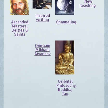
New
teaching
Inspired
writing
Ascended
Channeling
Masters,
Deities &
Saints
Omraam
Mikhaël
Aïvanhov
Oriental
Philosophy,
Buddha,
Tao