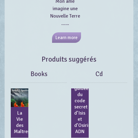
Mon âme
imagine une
Nouvelle Terre
…...
Learn more
Produits suggérés
Books
Cd
Méditation
guidée
du
code
secret
La
d’Isis
Vie
et
des
d’Osiris
Maîtres
ADN