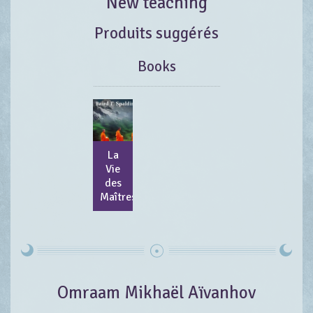
New teaching
Produits suggérés
Books
La
Vie
des
Maîtres
Omraam Mikhaël Aïvanhov