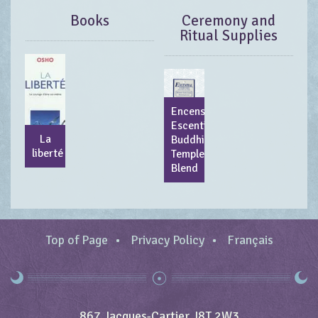
Books
Ceremony and
Ritual Supplies
Encens
Escential
La
Buddhist
liberté
Temple
Blend
Top of Page
Privacy Policy
Français
867 Jacques-Cartier J8T 2W3