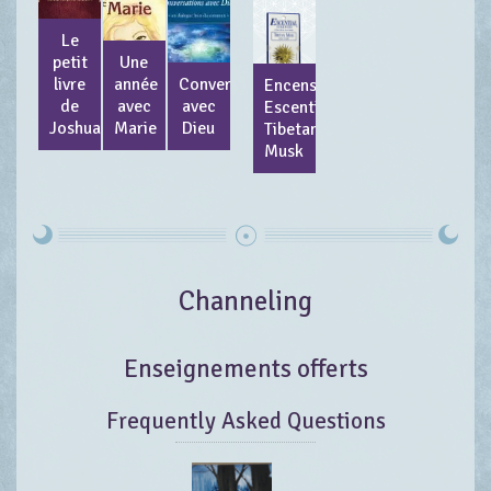
Le
petit
Une
livre
année
Conversation
Encens
de
avec
avec
Escential
Joshua
Marie
Dieu
Tibetan
Musk
Channeling
Enseignements offerts
Frequently Asked Questions