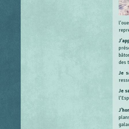
l’ou
repr
J’ap
prés
bâto
des 
Je s
ress
Je s
l’Esp
J’ho
plan
gala