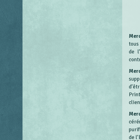
Merc
tous
de l
cont
Merc
supp
d’êt
Prin
clien
Merc
céré
puri
de l