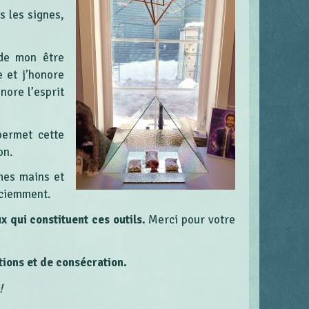
s les signes,
de mon être
e et j’honore
onore l’esprit
ermet cette
on.
mes mains et
sciemment.
x qui constituent ces outils.
Merci pour votre
tions et de consécration.
!