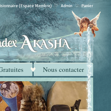
isionnaire (Espace Membre)
Admin
Panier
A
dex
KASHA
Gratuites
Nous contacter