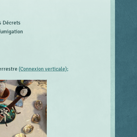
s Décrets
fumigation
terrestre
(Connexion verticale);