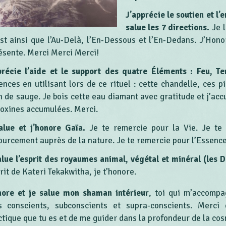
J’apprécie le soutien et l
salue les 7 directions.
Je l
est ainsi que l’Au-Delà, l’En-Dessous et l’En-Dedans. J’Hono
ésente. Merci Merci Merci!
précie l’aide et le support des quatre Éléments : Feu, Te
ences en utilisant lors de ce rituel : cette chandelle, ces 
n de sauge. Je bois cette eau diamant avec gratitude et j’acc
toxines accumulées. Merci.
alue et j’honore Gaïa.
Je te remercie pour la Vie. Je te 
ourcement auprès de la nature. Je te remercie pour l’Essenc
alue l’esprit des royaumes animal, végétal et minéral (les 
rit de Kateri Tekakwitha, je t’honore.
nore et je salue mon shaman intérieur
, toi qui m’accompa
s conscients, subconscients et supra-conscients. Merci d
ctique que tu es et de me guider dans la profondeur de la co