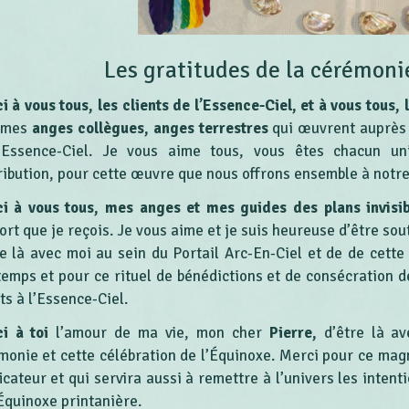
Les gratitudes de la cérémoni
i à vous tous, les clients de l’Essence-Ciel, et à vous tous, 
 mes
anges collègues, anges terrestres
qui œuvrent auprès 
’Essence-Ciel. Je vous aime tous, vous êtes chacun uni
ribution, pour cette œuvre que nous offrons ensemble à not
i à vous tous, mes anges et mes guides des plans invisi
ort que je reçois. Je vous aime et je suis heureuse d’être so
re là avec moi au sein du Portail Arc-En-Ciel et de de cet
temps et pour ce rituel de bénédictions et de consécration d
ts à l’Essence-Ciel.
i à toi
l’amour de ma vie, mon cher
Pierre,
d’être là a
monie et cette célébration de l’Équinoxe. Merci pour ce magn
ficateur et qui servira aussi à remettre à l’univers les inte
’Équinoxe printanière.