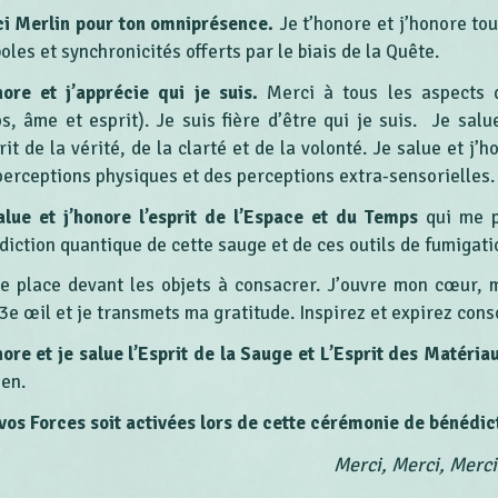
i Merlin pour ton omniprésence.
Je t’honore et j’honore tou
les et synchronicités offerts par le biais de la Quête.
nore et j’apprécie qui je suis.
Merci à tous les aspects 
ps, âme et esprit). Je suis fière d’être qui je suis. Je salu
rit de la vérité, de la clarté et de la volonté. Je salue et j’h
perceptions physiques et des perceptions extra-sensorielles.
alue et j’honore l’esprit de l’Espace et du Temps
qui me p
diction quantique de cette sauge et de ces outils de fumigati
e place devant les objets à consacrer. J’ouvre mon cœur, 
3
e
œil et je transmets ma gratitude. Inspirez et expirez con
nore et je salue l’Esprit de la Sauge et L’Esprit des Matériau
ien.
vos Forces soit activées lors de cette cérémonie de bénédic
Merci, Merci, Merci