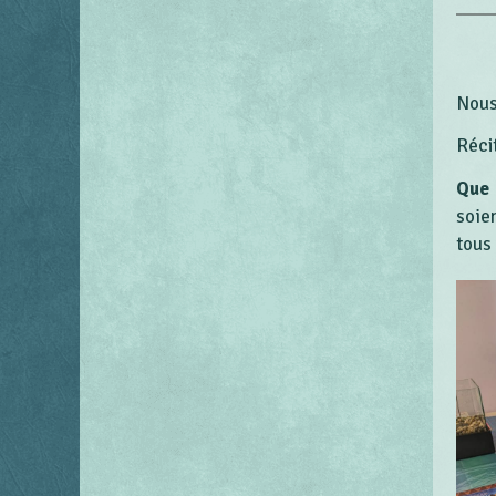
Nous
Récit
Que 
soie
tous 