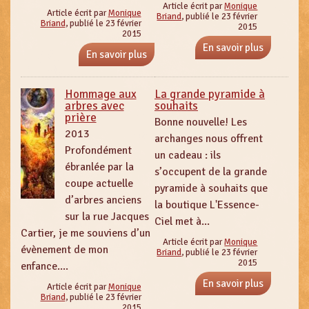
Article écrit par
Monique
Article écrit par
Monique
Briand
, publié le 23 février
Briand
, publié le 23 février
2015
2015
En savoir plus
En savoir plus
Hommage aux
La grande pyramide à
arbres avec
souhaits
prière
Bonne nouvelle! Les
2013
archanges nous offrent
Profondément
un cadeau : ils
ébranlée par la
s’occupent de la grande
coupe actuelle
pyramide à souhaits que
d’arbres anciens
la boutique L'Essence-
sur la rue Jacques
Ciel met à...
Cartier, je me souviens d’un
Article écrit par
Monique
évènement de mon
Briand
, publié le 23 février
2015
enfance....
En savoir plus
Article écrit par
Monique
Briand
, publié le 23 février
2015