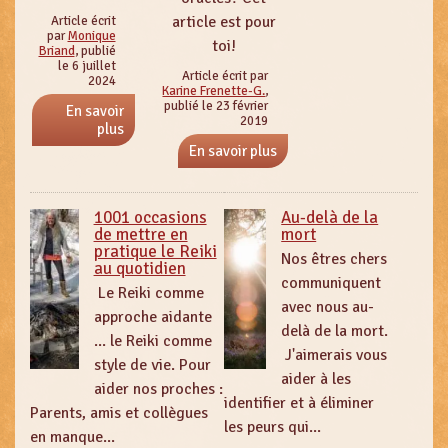
article est pour
Article écrit
par
Monique
toi!
Briand
, publié
le 6 juillet
Article écrit par
2024
Karine Frenette-G.
,
publié le 23 février
En savoir
2019
plus
En savoir plus
1001 occasions
Au-delà de la
de mettre en
mort
pratique le Reiki
Nos êtres chers
au quotidien
communiquent
Le Reiki comme
avec nous au-
approche aidante
delà de la mort.
... le Reiki comme
J'aimerais vous
style de vie. Pour
aider à les
aider nos proches :
identifier et à éliminer
Parents, amis et collègues
les peurs qui...
en manque...