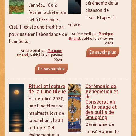
cérémonie de la
l'année... Ce 2
chanson de
février, achète ton
l'eau. Étapes à
sel à l'Essence-
suivre.
Ciel! Il existe une tradition
pour assurer l'abondance de
Article écrit par
Monique
Briand
, publié le 27 février
l'année à...
2021
Article écrit par
Monique
En savoir plus
Briand
, publié le 26 janvier
2024
En savoir plus
Rituel et lecture
Cérémonie de
de la Lune Bleue
Bénédiction et
de
En octobre 2020,
Consécration
une lune bleue se
de la sauge et
des outils de
manifesta lors de
Smudging
la Samhain, le 31
Cérémonie de
octobre. Cet
consécration de
évènement m'a