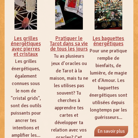
Les grilles
Pratiquer le
Les baguettes
énergétiques
Tarot dans sa vie
énergétiques
avec pierres
de tous les jours
Pour une pratique
et cristaux
Tu as plusieurs
remplie de
Les grilles
jeux d’oracles ou
bienfaits, de
énergétiques,
de Tarot à la
lumière, de magie
également
maison, mais tu ne
et d’Amour. Les
connues sous
les utilises pas
baguettes
le nom de
souvent? Tu
énergétiques sont
"cristal grids",
cherches à
utilisées depuis
sont des outils
apprendre tes
longtemps par les
puissants pour
cartes et
guérisseurs...
ancrer tes
développer ta
intentions et
relation avec vos
En savoir plus
amplifier les...
oracles? Cet