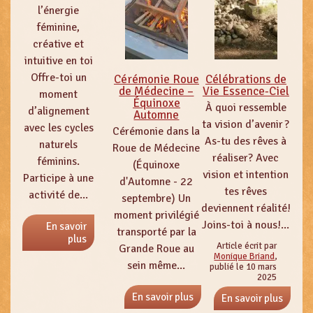
l’énergie
féminine,
créative et
intuitive en toi
Offre-toi un
Cérémonie Roue
Célébrations de
de Médecine –
Vie Essence-Ciel
moment
Équinoxe
À quoi ressemble
d’alignement
Automne
ta vision d’avenir ?
avec les cycles
Cérémonie dans la
As-tu des rêves à
naturels
Roue de Médecine
réaliser? Avec
féminins.
(Équinoxe
vision et intention
Participe à une
d'Automne - 22
tes rêves
activité de...
septembre) Un
deviennent réalité!
moment privilégié
Joins-toi à nous!...
En savoir
transporté par la
plus
Article écrit par
Grande Roue au
Monique Briand
,
sein même...
publié le 10 mars
2025
En savoir plus
En savoir plus