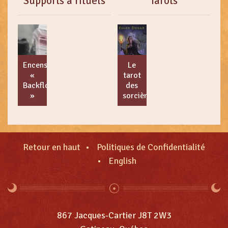
Supports à rituels
Tarots
Encens
Le
«
tarot
Backflow
des
»
sorcières
Retour en haut
Politiques de Confidentialité
English
867 Jacques-Cartier J8T 2W3