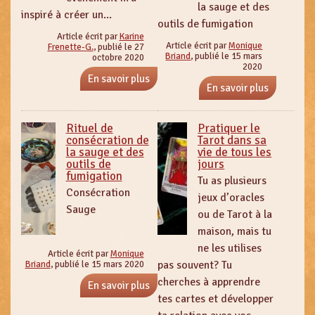
la sauge et des
inspiré à créer un...
outils de fumigation
Article écrit par
Karine
Article écrit par
Monique
Frenette-G.
, publié le 27
Briand
, publié le 15 mars
octobre 2020
2020
En savoir plus
En savoir plus
Rituel de
Pratiquer le
consécration de
Tarot dans sa
la sauge et des
vie de tous les
outils de
jours
fumigation
Tu as plusieurs
Consécration
jeux d’oracles
Sauge
ou de Tarot à la
maison, mais tu
ne les utilises
Article écrit par
Monique
pas souvent? Tu
Briand
, publié le 15 mars 2020
cherches à apprendre
En savoir plus
tes cartes et développer