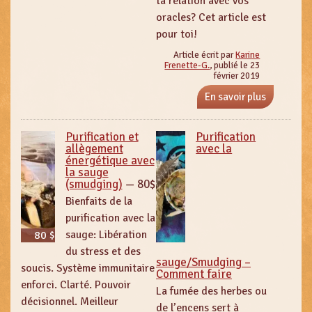
ta relation avec vos
oracles? Cet article est
pour toi!
Article écrit par
Karine
Frenette-G.
, publié le 23
février 2019
En savoir plus
Purification et
Purification
allègement
avec la
énergétique avec
la sauge
(smudging)
—
80$
Bienfaits de la
purification avec la
sauge: Libération
80 $
du stress et des
sauge/Smudging –
soucis. Système immunitaire
Comment faire
enforci. Clarté. Pouvoir
La fumée des herbes ou
décisionnel. Meilleur
de l’encens sert à