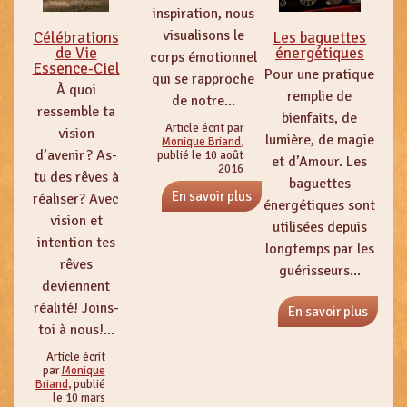
inspiration, nous
visualisons le
Célébrations
Les baguettes
de Vie
énergétiques
corps émotionnel
Essence-Ciel
Pour une pratique
qui se rapproche
À quoi
remplie de
de notre...
ressemble ta
bienfaits, de
Article écrit par
vision
lumière, de magie
Monique Briand
,
d’avenir ? As-
publié le 10 août
et d’Amour. Les
2016
tu des rêves à
baguettes
En savoir plus
réaliser? Avec
énergétiques sont
vision et
utilisées depuis
intention tes
longtemps par les
rêves
guérisseurs...
deviennent
réalité! Joins-
En savoir plus
toi à nous!...
Article écrit
par
Monique
Briand
, publié
le 10 mars