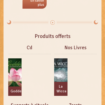
En savoir
plus
Produits offerts
Cd
Nos Livres
La
Goddess
Wicca