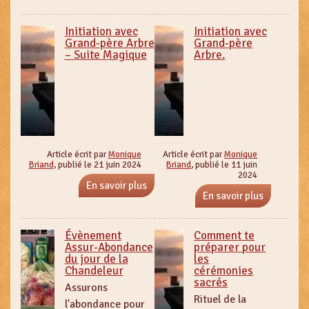
Initiation avec
Initiation avec
Grand-père Arbre
Grand-père
– Suite Magique
Arbre.
Article écrit par
Monique
Article écrit par
Monique
Briand
, publié le 21 juin 2024
Briand
, publié le 11 juin
2024
En savoir plus
En savoir plus
Évènement
Comment te
Assur-Abondance
préparer pour
du jour de la
les
Chandeleur
cérémonies
sacrés
Assurons
Rituel de la
l'abondance pour