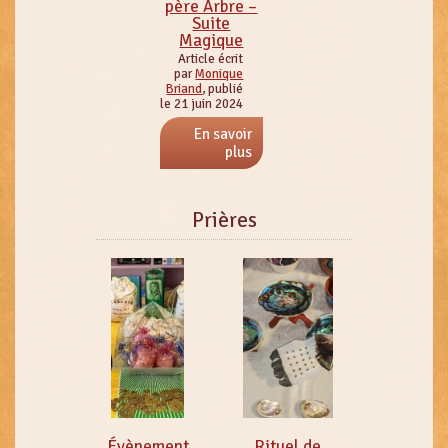
père Arbre –
Suite
Magique
Article écrit
par
Monique
Briand
, publié
le 21 juin 2024
En savoir
plus
Prières
Évènement
Rituel de