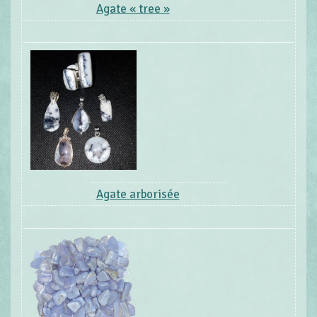
Agate « tree »
Agate arborisée