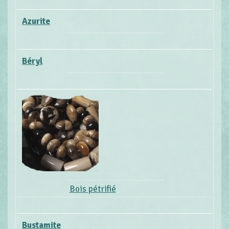
Azurite
Béryl
Bois pétrifié
Bustamite