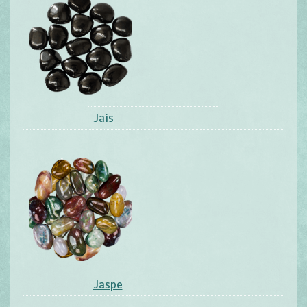
Jais
Jaspe