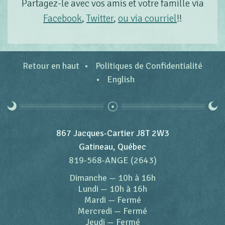
Partagez-le avec vos amis et votre famille via
Facebook
,
Twitter
,
ou via courriel
!!
Retour en haut
Politiques de Confidentialité
English
867 Jacques-Cartier J8T 2W3
Gatineau, Québec
819-568-ANGE (2643)
Dimanche
—
10h à 16h
Lundi
—
10h à 16h
Mardi
—
Fermé
Mercredi
—
Fermé
Jeudi
—
Fermé