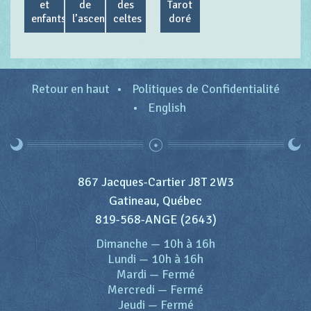
et
de
des
Tarot
enfants
l’ascension
celtes
doré
Retour en haut
Politiques de Confidentialité
English
867 Jacques-Cartier J8T 2W3
Gatineau, Québec
819-568-ANGE (2643)
Dimanche
—
10h à 16h
Lundi
—
10h à 16h
Mardi
—
Fermé
Mercredi
—
Fermé
Jeudi
—
Fermé