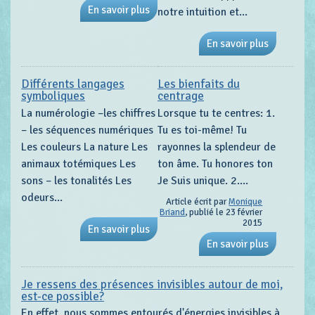
En savoir plus
notre intuition et...
En savoir plus
Différents langages
Les bienfaits du
symboliques
centrage
La numérologie –les chiffres
Lorsque tu te centres: 1.
– les séquences numériques
Tu es toi-même! Tu
Les couleurs La nature Les
rayonnes la splendeur de
animaux totémiques Les
ton âme. Tu honores ton
sons – les tonalités Les
Je Suis unique. 2....
odeurs...
Article écrit par
Monique
Briand
, publié le 23 février
2015
En savoir plus
En savoir plus
Je ressens des présences invisibles autour de moi,
est-ce possible?
En effet, nous sommes entourés d'énergies invisibles à