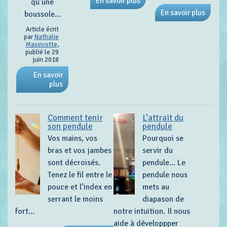
En savoir plus
qu’une
En savoir plus
boussole...
Article écrit
par
Nathalie
Massicotte
,
publié le 29
juin 2018
En savoir
plus
Comment tenir
L’attrait du
son pendule
pendule
Vos mains, vos
Pourquoi se
bras et vos jambes
servir du
sont décroisés.
pendule... Le
Tenez le fil entre le
pendule nous
pouce et l’index en
mets au
serrant le moins
diapason de
fort...
notre intuition. Il nous
aide à développper