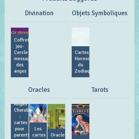
Divination
Objets Symboliques
Coffret
jeu-
Cercle
Cartes
messager
Horoscope
des
du
anges
Zodiaque
Oracles
Tarots
Anges
Cherubin
:
cartes
pour
Les
parents
cartes
Oracle