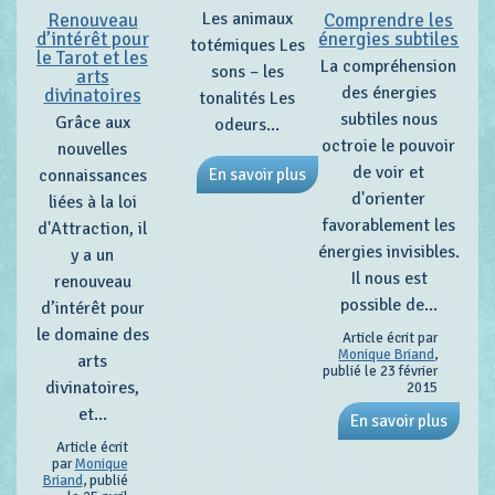
Les animaux
Renouveau
Comprendre les
d’intérêt pour
énergies subtiles
totémiques Les
le Tarot et les
La compréhension
sons – les
arts
des énergies
divinatoires
tonalités Les
subtiles nous
Grâce aux
odeurs...
octroie le pouvoir
nouvelles
de voir et
connaissances
En savoir plus
d'orienter
liées à la loi
favorablement les
d'Attraction, il
énergies invisibles.
y a un
Il nous est
renouveau
possible de...
d’intérêt pour
le domaine des
Article écrit par
Monique Briand
,
arts
publié le 23 février
divinatoires,
2015
et...
En savoir plus
Article écrit
par
Monique
Briand
, publié