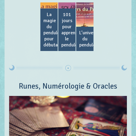
La
101
magie
jours
du
pour
pendule
apprendre
L’univers
pour
le
du
débutant
pendule
pendule
Runes, Numérologie & Oracles