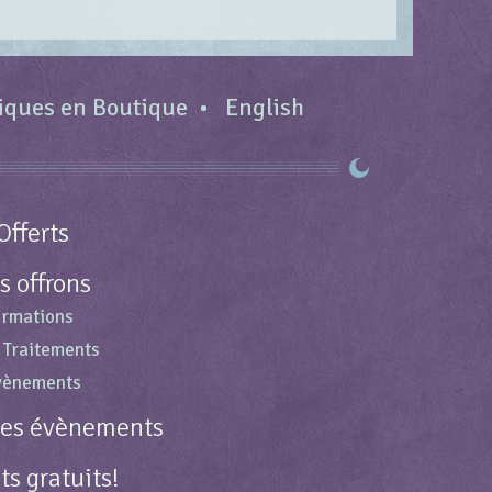
tiques en Boutique
English
Offerts
s offrons
ormations
 Traitements
évènements
des évènements
s gratuits!