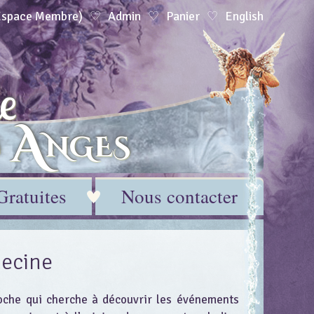
(Espace Membre)
Admin
Panier
English
e
A
s
NGES
Gratuites
Nous contacter
ecine
che qui cherche à découvrir les événements