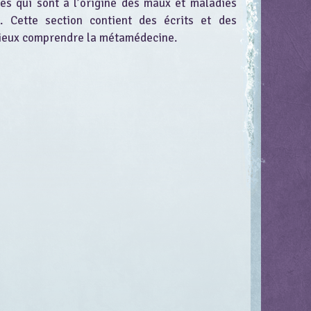
s qui sont à l’origine des maux et maladies
. Cette section contient des écrits et des
ieux comprendre la métamédecine.