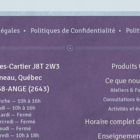
légales
Politiques de Confidentialité
Poli
es-Cartier J8T 2W3
Produits 
neau, Québec
Ce que nou
68-ANGE (2643)
Ateliers & F
Consultations &
nche
—
10h à 16h
di
—
10h à 16h
Activités et 
ardi
—
Fermé
Horaire complet 
rcredi
—
Fermé
eudi
—
Fermé
Enseignement
redi
—
10h à 18h