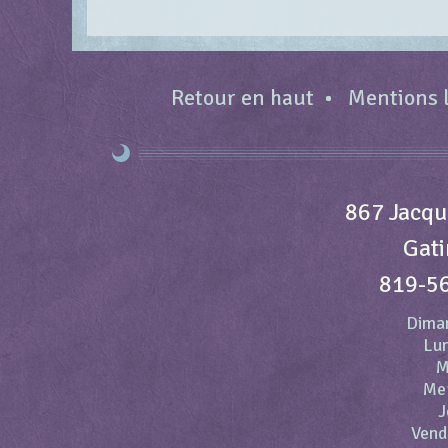
Retour en haut
Mentions 
867 Jacqu
Gati
819-5
Dima
Lun
M
Me
J
Vend