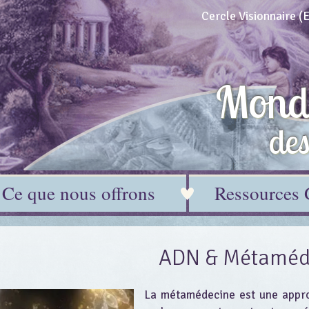
Cercle Visionnaire 
Mond
de
Ce que nous offrons
Ressources 
ADN & Métaméd
La métamédecine est une appro