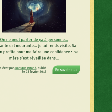
On ne peut parler de ça à personne…
ante est mourante… je lui rends visite. Sa
 en profite pour me faire une confidence : sa
mère s’est réveillée dans...
le écrit par
Monique Briand
, publié
En savoir plus
le 23 février 2015