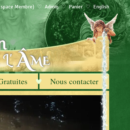
(Espace Membre)
Admin
Panier
English
n
Â
 L'
ME
Gratuites
Nous contacter